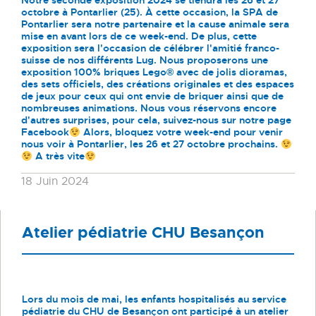
Notre seconde exposition 2024 se tiendra les 26 et 27
octobre à Pontarlier (25). À cette occasion, la SPA de
Pontarlier sera notre partenaire et la cause animale sera
mise en avant lors de ce week-end. De plus, cette
exposition sera l'occasion de célébrer l'amitié franco-
suisse de nos différents Lug. Nous proposerons une
exposition 100% briques Lego® avec de jolis dioramas,
des sets officiels, des créations originales et des espaces
de jeux pour ceux qui ont envie de briquer ainsi que de
nombreuses animations. Nous vous réservons encore
d'autres surprises, pour cela, suivez-nous sur notre page
Facebook
Alors, bloquez votre week-end pour venir
nous voir à Pontarlier, les 26 et 27 octobre prochains.
A très vite
18 Juin 2024
Atelier pédiatrie CHU Besançon
Lors du mois de mai, les enfants hospitalisés au service
pédiatrie du CHU de Besançon ont participé à un atelier