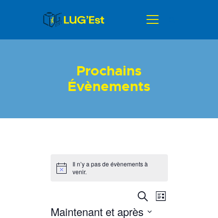
ACCUEIL
Prochains
ACTUALITÉS
Évènements
GALERIE
AGENDA
A PROPOS
CONTACT
Il n’y a pas de évènements à
venir.
R
N
R
L
e
a
e
Maintenant et après
i
c
v
s