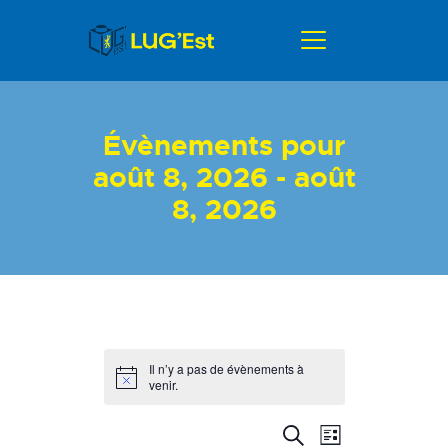
ACCUEIL
Évènements pour
ACTUALITÉS
août 8, 2026 - août
GALERIE
8, 2026
AGENDA
A PROPOS
CONTACT
Il n’y a pas de évènements à
venir.
R
N
R
L